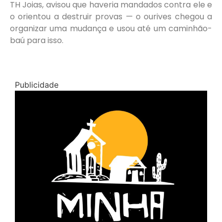
TH Joias, avisou que haveria mandados contra ele e
o orientou a destruir provas — o ourives chegou a
organizar uma mudança e usou até um caminhão-
baú para isso.
Publicidade