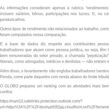
As informações consideram apenas a rubrica “rendimentos 
incluem salários, bônus, participações nos lucros. E, no c
penduricalhos.
Outros tipos de rendimento não relacionados ao trabalho, como
foram computados nessa comparação.
E a base de dados diz respeito aos contribuintes pessoa
trabalhadores que atuam como pessoa jurídica, ou seja, tê
bem remuneradas do setor privado, a chamada “pejotização”
liberais, como advogados, médicos e dentistas — não entram 
Além disso, o levantamento não engloba trabalhadores isentos
Renda, como parte daqueles com renda abaixo do limite tributá
O GLOBO preparou um ranking com as atividades mais bem
confira:
https://nam10.safelinks.protection.outlook.com/?
url=https%3A%2F%2Fdeoliyp60f2gq.cloudfront.net%2Fferramen