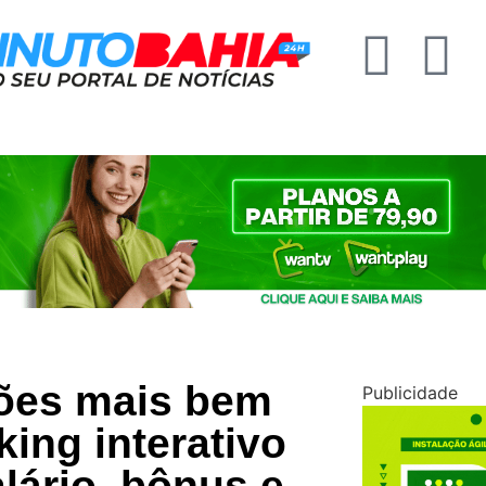
sões mais bem
Publicidade
ing interativo
lário, bônus e