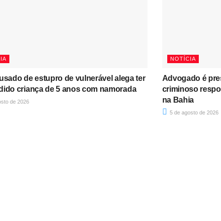
IA
NOTÍCIA
usado de estupro de vulnerável alega ter
Advogado é pres
dido criança de 5 anos com namorada
criminoso respo
na Bahia
osto de 2026
5 de agosto de 2026