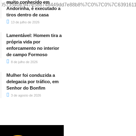
muito conhecido em
%7C0b0573540fc947e586748449dd7e88b8%7C0%7C0%7C6391
Andorinha, é executado a
tiros dentro de casa
13 de julho de 2026
Lamentável: Homem tira a
própria vida por
enforcamento no interior
de campo Formoso
8 de julho de 2026
Mulher foi conduzida a
delegacia por tráfico, em
Senhor do Bonfim
3 de agosto de 2026