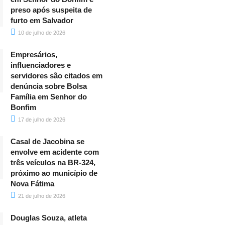
preso após suspeita de
furto em Salvador
10 de julho de 2026
Empresários,
influenciadores e
servidores são citados em
denúncia sobre Bolsa
Família em Senhor do
Bonfim
17 de julho de 2026
Casal de Jacobina se
envolve em acidente com
três veículos na BR-324,
próximo ao município de
Nova Fátima
21 de julho de 2026
Douglas Souza, atleta