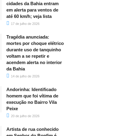
cidades da Bahia entram
em alerta para ventos de
até 60 km/h; veja lista
17 de julho de 2026
Tragédia anunciada:
mortes por choque elétrico
durante uso de tanquinho
voltam a se repetir e
acendem alerta no interior
da Bahia
14 de julho de 2026
Andorinha: Identificado
homem que foi vítima de
execução no Bairro Vila
Peixe
20 de julho de 2026
Artista de rua conhecido
em Senhor do Bonfim é