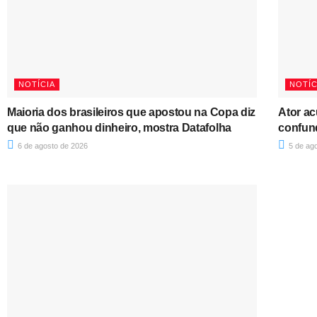
NOTÍCIA
NOTÍC
Maioria dos brasileiros que apostou na Copa diz
Ator ac
que não ganhou dinheiro, mostra Datafolha
confun
6 de agosto de 2026
5 de ag