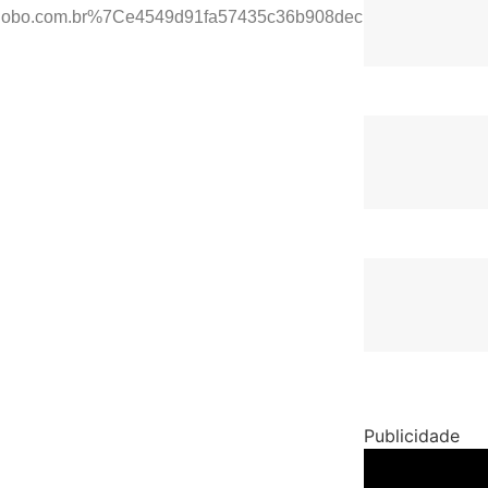
40oglobo.com.br%7Ce4549d91fa57435c36b908dec1a9079b
Publicidade