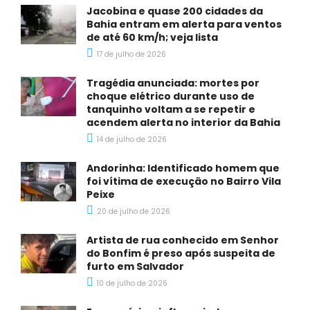
Jacobina e quase 200 cidades da
Bahia entram em alerta para ventos
de até 60 km/h; veja lista
17 de julho de 2026
Tragédia anunciada: mortes por
choque elétrico durante uso de
tanquinho voltam a se repetir e
acendem alerta no interior da Bahia
14 de julho de 2026
Andorinha: Identificado homem que
foi vítima de execução no Bairro Vila
Peixe
20 de julho de 2026
Artista de rua conhecido em Senhor
do Bonfim é preso após suspeita de
furto em Salvador
10 de julho de 2026