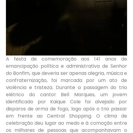
A festa de comemoração aos 141 anos de
emancipação política e administrativa de Senhor
do Bonfim, que deveria ser apenas alegria, música e
confraternização, foi marcada por um ato de
violência e tristeza. Durante a passagem do trio
elétrico do cantor Bell Marques, um jovem
identificado por Kaique Cole foi alvejado por
disparos de arma de fogo, logo após o trio passar
em frente ao Central Shopping. O clima de
celebração deu lugar ao medo e à comoção entre
os milhares de pessoas que acompanhavam o