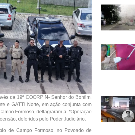
través da 19ª COORPIN- Senhor do Bonfim,
te e GATTI Norte, em ação conjunta com
 – Campo Formoso, deflagraram a *Operação
ensão, deferidos pelo Poder Judiciário.
ípio de Campo Formoso, no Povoado de