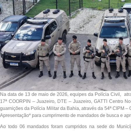
Na data de 13 de maio de 2026, equipes da Polícia Civil, a
17ª COORPIN – Juazeiro, DTE – Juazeiro, GATTI Centro Nor
guarnições da Polícia Militar da Bahia, através da 54ª CIPM
Apresentação* para cumprimento de mandados de busca e apre
Ao todo 06 mandados foram cumpridos na sede do Munic