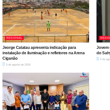
REGIONAL
REGI
Jeorge Catatau apresenta indicação para
Jovem 
instalação de iluminação e refletores na Arena
do Sahy
Ciganão
5 de ag
5 de agosto de 2026