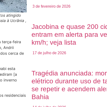
3 de fevereiro de 2026
tos atingido
ia à Ucrânia ,
Jacobina e quase 200 ci
entram em alerta para ve
km/h; veja lista
 terça-feira
, Andrii
ados cerca de
17 de julho de 2026
abi esta
Tragédia anunciada: mor
ediram [a
elétrico durante uso de 
no inverno
se repetir e acendem aler
ios residenciais
Bahia