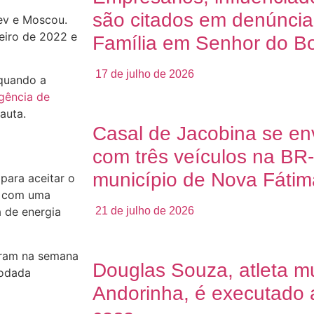
são citados em denúncia
iev e Moscou.
reiro de 2022 e
Família em Senhor do B
17 de julho de 2026
 quando a
gência de
auta.
Casal de Jacobina se en
com três veículos na BR
município de Nova Fátim
para aceitar o
a com uma
21 de julho de 2026
 de energia
iram na semana
Douglas Souza, atleta m
rodada
Andorinha, é executado a