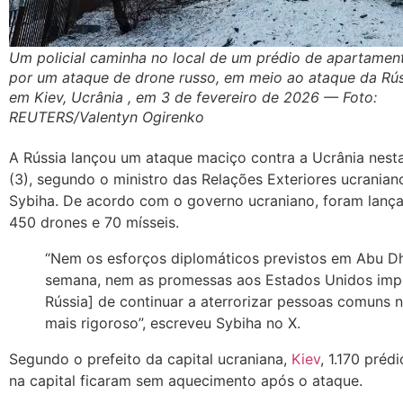
Um policial caminha no local de um prédio de apartamen
por um ataque de drone russo, em meio ao ataque da Rúss
em Kiev, Ucrânia , em 3 de fevereiro de 2026 — Foto:
REUTERS/Valentyn Ogirenko
A Rússia lançou um ataque maciço contra a Ucrânia nesta
(3), segundo o ministro das Relações Exteriores ucraniano
Sybiha. De acordo com o governo ucraniano, foram lanç
450 drones e 70 mísseis.
“Nem os esforços diplomáticos previstos em Abu Dh
semana, nem as promessas aos Estados Unidos imp
Rússia] de continuar a aterrorizar pessoas comuns 
mais rigoroso”, escreveu Sybiha no X.
Segundo o prefeito da capital ucraniana,
Kiev
, 1.170 préd
na capital ficaram sem aquecimento após o ataque.