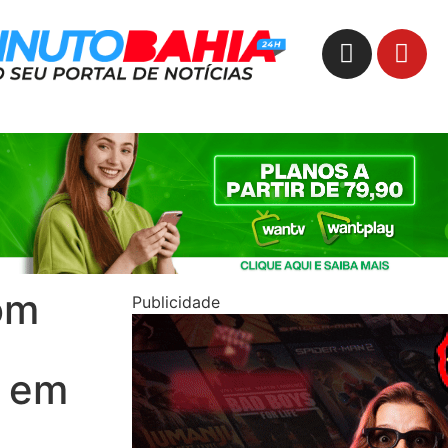
om
Publicidade
a em