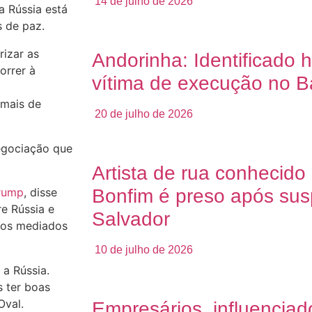
14 de julho de 2026
a Rússia está
 de paz.
rizar as
Andorinha: Identificado
orrer à
vítima de execução no Ba
“mais de
20 de julho de 2026
egociação que
Artista de rua conhecid
rump
, disse
Bonfim é preso após sus
e Rússia e
Salvador
ogos mediados
10 de julho de 2026
a Rússia.
s ter boas
Oval.
Empresários, influenciad