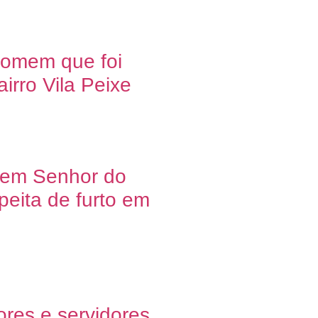
 homem que foi
irro Vila Peixe
o em Senhor do
peita de furto em
ores e servidores