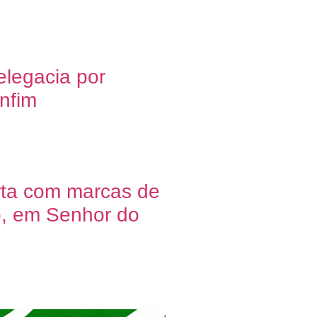
elegacia por
nfim
rta com marcas de
o, em Senhor do