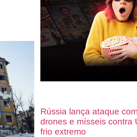
Rússia lança ataque co
drones e mísseis contra
frio extremo