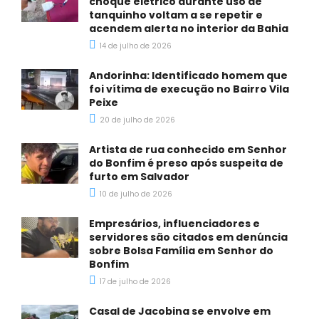
choque elétrico durante uso de
tanquinho voltam a se repetir e
acendem alerta no interior da Bahia
14 de julho de 2026
Andorinha: Identificado homem que
foi vítima de execução no Bairro Vila
Peixe
20 de julho de 2026
Artista de rua conhecido em Senhor
do Bonfim é preso após suspeita de
furto em Salvador
10 de julho de 2026
Empresários, influenciadores e
servidores são citados em denúncia
sobre Bolsa Família em Senhor do
Bonfim
17 de julho de 2026
Casal de Jacobina se envolve em