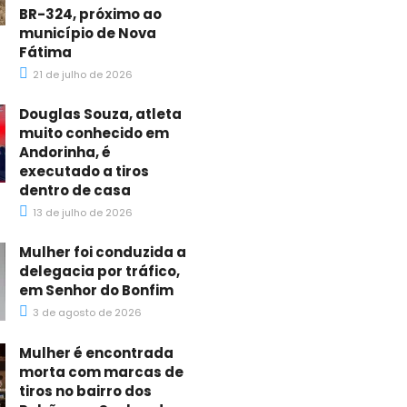
BR-324, próximo ao
município de Nova
Fátima
21 de julho de 2026
Douglas Souza, atleta
muito conhecido em
Andorinha, é
executado a tiros
dentro de casa
13 de julho de 2026
Mulher foi conduzida a
delegacia por tráfico,
em Senhor do Bonfim
3 de agosto de 2026
Mulher é encontrada
morta com marcas de
tiros no bairro dos