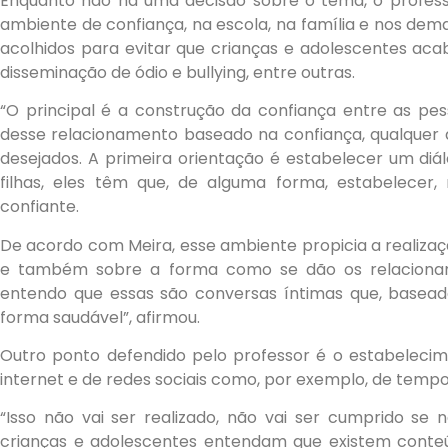
Enquanto não há uma decisão sobre o tema, o profess
ambiente de confiança, na escola, na família e nos dem
acolhidos para evitar que crianças e adolescentes ac
disseminação de ódio e bullying, entre outras.
“O principal é a construção da confiança entre as pes
desse relacionamento baseado na confiança, qualquer d
desejados. A primeira orientação é estabelecer um diálo
filhas, eles têm que, de alguma forma, estabelecer, 
confiante.
De acordo com Meira, esse ambiente propicia a realizaç
e também sobre a forma como se dão os relacionam
entendo que essas são conversas íntimas que, basead
forma saudável”, afirmou.
Outro ponto defendido pelo professor é o estabelecime
internet e de redes sociais como, por exemplo, de tempo
“Isso não vai ser realizado, não vai ser cumprido se 
crianças e adolescentes entendam que existem conte