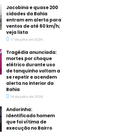
Jacobina e quase 200
cidades da Bahia
entram em alerta para
ventos de até 60 km/h;
veja lista
17 de julho de 2026
Tragédia anunciada:
mortes por choque
elétrico durante uso
de tanquinho voltam a
se repetir e acendem
alerta no interior da
Bahia
14 de julho de 2026
Andorinha:
Identificado homem
que foi vítima de
execução no Bairro