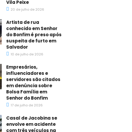
Vila Peixe
20 de julho de 2026
Artista de rua
conhecido em Senhor
do Bonfim é preso após
suspeita de furto em
Salvador
10 de julho de 2026
Empresários,
influenciadores e
servidores são citados
em denúncia sobre
Bolsa Família em
Senhor do Bonfim
17 de julho de 2026
Casal de Jacobina se
envolve em acidente
com três veículos na