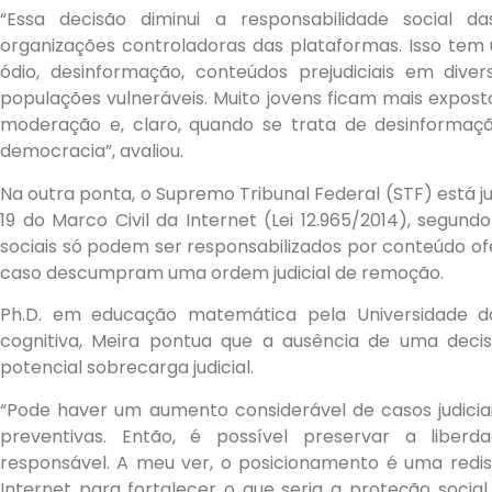
“Essa decisão diminui a responsabilidade social d
organizações controladoras das plataformas. Isso tem 
ódio, desinformação, conteúdos prejudiciais em div
populações vulneráveis. Muito jovens ficam mais expos
moderação e, claro, quando se trata de desinformação,
democracia”, avaliou.
Na outra ponta, o Supremo Tribunal Federal (STF) está ju
19 do Marco Civil da Internet (Lei 12.965/2014), segund
sociais só podem ser responsabilizados por conteúdo of
caso descumpram uma ordem judicial de remoção.
Ph.D. em educação matemática pela Universidade da
cognitiva, Meira pontua que a ausência de uma dec
potencial sobrecarga judicial.
“Pode haver um aumento considerável de casos judiciai
preventivas. Então, é possível preservar a libe
responsável. A meu ver, o posicionamento é uma redisc
Internet para fortalecer o que seria a proteção social