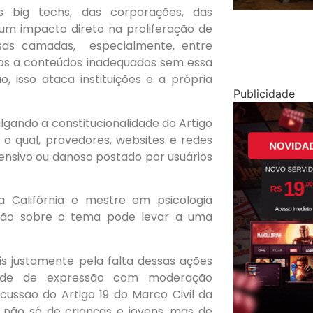
as big techs, das corporações, das
um impacto direto na proliferação de
ersas camadas, especialmente, entre
tos a conteúdos inadequados sem essa
 isso ataca instituições e a própria
Publicidade
lgando a constitucionalidade do Artigo
o o qual, provedores, websites e redes
ensivo ou danoso postado por usuários
 Califórnia e mestre em psicologia
isão sobre o tema pode levar a uma
s justamente pela falta dessas ações
rdade de expressão com moderação
ussão do Artigo 19 do Marco Civil da
, não só de crianças e jovens, mas de