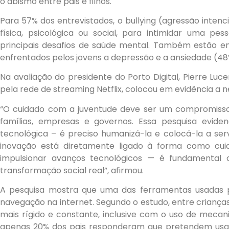
o abismo entre pais e filhos.
Para 57% dos entrevistados, o bullying (agressão intenci
física, psicológica ou social, para intimidar uma pe
principais desafios de saúde mental. Também estão ent
enfrentados pelos jovens a depressão e a ansiedade (48%
Na avaliação do presidente do Porto Digital, Pierre Luc
pela rede de streaming Netflix, colocou em evidência a 
“O cuidado com a juventude deve ser um compromisso 
famílias, empresas e governos. Essa pesquisa eviden
tecnológica – é preciso humanizá-la e colocá-la a serv
inovação está diretamente ligado à forma como cui
impulsionar avanços tecnológicos — é fundamental c
transformação social real”, afirmou.
A pesquisa mostra que uma das ferramentas usadas p
navegação na internet. Segundo o estudo, entre crianças 
mais rígido e constante, inclusive com o uso de meca
apenas 20% dos pais responderam que pretendem usa