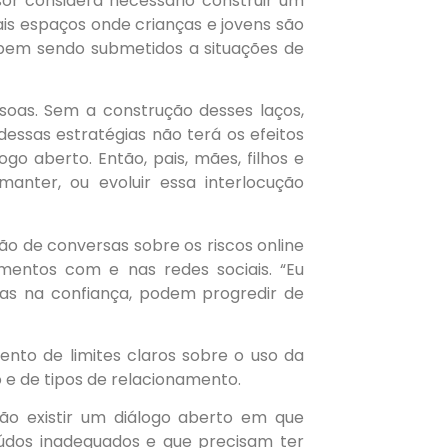
or considera necessário construir um
ais espaços onde crianças e jovens são
abem sendo submetidos a situações de
soas. Sem a construção desses laços,
essas estratégias não terá os efeitos
go aberto. Então, pais, mães, filhos e
manter, ou evoluir essa interlocução
ão de conversas sobre os riscos online
entos com e nas redes sociais. “Eu
as na confiança, podem progredir de
nto de limites claros sobre o uso da
 e de tipos de relacionamento.
não existir um diálogo aberto em que
údos inadequados e que precisam ter