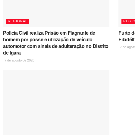
REGIONAL
REGI
Polícia Civil realiza Prisão em Flagrante de
Furto d
homem por posse e utilização de veículo
Filadélf
automotor com sinais de adulteração no Distrito
7 de agos
de Igara
7 de agosto de 2026