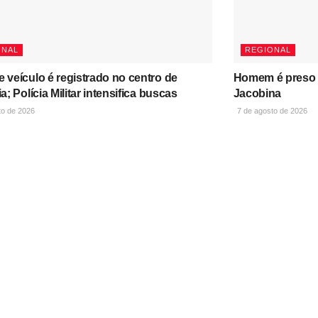
ONAL
REGIONAL
e veículo é registrado no centro de
Homem é preso 
ia; Polícia Militar intensifica buscas
Jacobina
to de 2026
7 de agosto de 2026