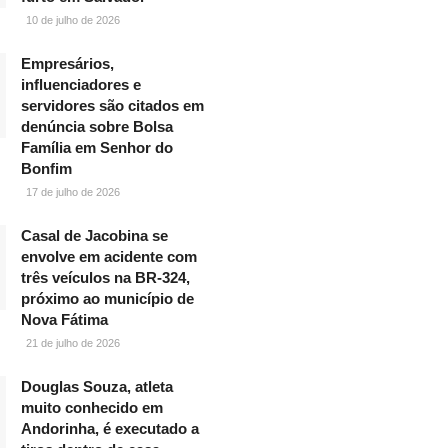
10 de julho de 2026
Empresários,
influenciadores e
servidores são citados em
denúncia sobre Bolsa
Família em Senhor do
Bonfim
17 de julho de 2026
Casal de Jacobina se
envolve em acidente com
três veículos na BR-324,
próximo ao município de
Nova Fátima
21 de julho de 2026
Douglas Souza, atleta
muito conhecido em
Andorinha, é executado a