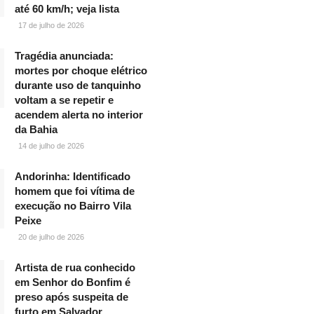
até 60 km/h; veja lista
17 de julho de 2026
Tragédia anunciada:
mortes por choque elétrico
durante uso de tanquinho
voltam a se repetir e
acendem alerta no interior
da Bahia
14 de julho de 2026
Andorinha: Identificado
homem que foi vítima de
execução no Bairro Vila
Peixe
20 de julho de 2026
Artista de rua conhecido
em Senhor do Bonfim é
preso após suspeita de
furto em Salvador