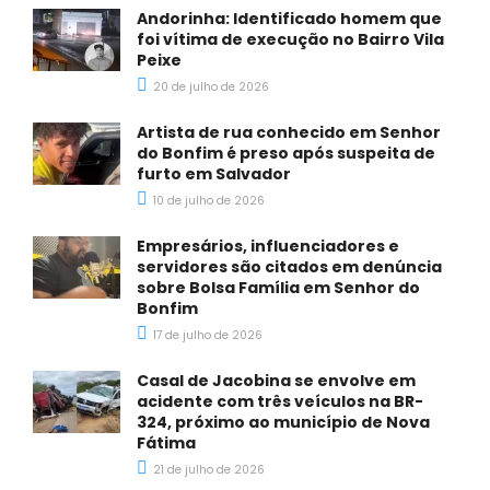
Andorinha: Identificado homem que
foi vítima de execução no Bairro Vila
Peixe
20 de julho de 2026
Artista de rua conhecido em Senhor
do Bonfim é preso após suspeita de
furto em Salvador
10 de julho de 2026
Empresários, influenciadores e
servidores são citados em denúncia
sobre Bolsa Família em Senhor do
Bonfim
17 de julho de 2026
Casal de Jacobina se envolve em
acidente com três veículos na BR-
324, próximo ao município de Nova
Fátima
21 de julho de 2026