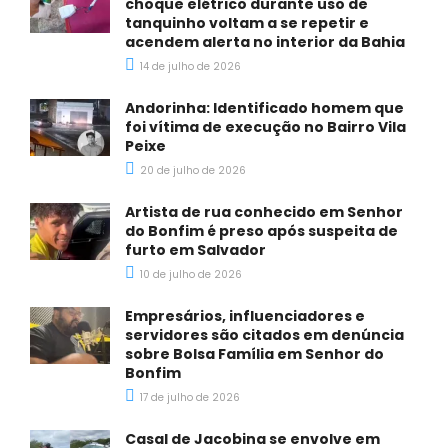
choque elétrico durante uso de
tanquinho voltam a se repetir e
acendem alerta no interior da Bahia
14 de julho de 2026
Andorinha: Identificado homem que
foi vítima de execução no Bairro Vila
Peixe
20 de julho de 2026
Artista de rua conhecido em Senhor
do Bonfim é preso após suspeita de
furto em Salvador
10 de julho de 2026
Empresários, influenciadores e
servidores são citados em denúncia
sobre Bolsa Família em Senhor do
Bonfim
17 de julho de 2026
Casal de Jacobina se envolve em