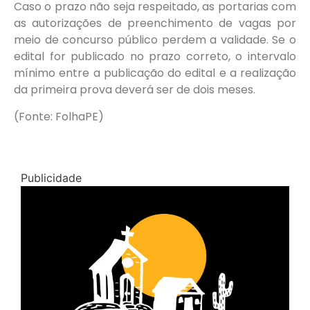
Caso o prazo não seja respeitado, as portarias com
as autorizações de preenchimento de vagas por
meio de concurso público perdem a validade. Se o
edital for publicado no prazo correto, o intervalo
mínimo entre a publicação do edital e a realização
da primeira prova deverá ser de dois meses.
(Fonte: FolhaPE)
Publicidade